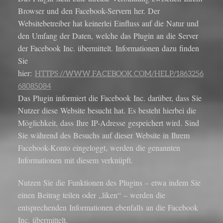
Browser und den Facebook-Servern her. Der
Websitebetreiber hat keinerlei Einfluss auf die Natur und
den Umfang der Daten, welche das Plugin an die Server
der Facebook Inc. übermittelt. Informationen dazu finden
Sie
hier:
HTTPS://WWW.FACEBOOK.COM/HELP/1863256
68085084
Das Plugin informiert die Facebook Inc. darüber, dass Sie
Nutzer diese Website besucht hat. Es besteht hierbei die
Möglichkeit, dass Ihre IP-Adresse gespeichert wird. Sind
Sie während des Besuchs auf dieser Website in Ihrem
Facebook-Konto eingeloggt, werden die genannten
Informationen mit diesem verknüpft.
Nutzen Sie die Funktionen des Plugins – etwa indem Sie
einen Beitrag teilen oder „liken“ – werden die
entsprechenden Informationen ebenfalls an die Facebook
Inc. übermittelt.