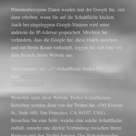
Personenbezogene Daten werden laut der Google Inc. erst
dann erhoben, wenn Sie auf die Schaltfläche klicken.
Auch bei eingeloggten Google-Nutzern wird unter
anderem die IP-Adresse gespeichert. Möchten Sie
verhindern, dass die Google Inc. diese Daten speichert
und mit Ihrem Konto verknüpft, loggen Sie sich bitte vor
dem Besuch dieser Website aus.
Informationen zur „+1“-Schaltfläche finden Sie
hier:
HTTPS://DEVELOPERS.GOOGLE.COM/+/WEB/BU
.
TTONS-POLICY
Weiterhin nutzt diese Website Twitter-Schlatflächen.
Betrieben werden diese von der Twitter Inc. (795 Folsom
St., Suite 600, San Francisco, CA 94107, USA).
Besuchen Sie eine Seite, welche eine solche Schaltfläche
enthält, entsteht eine direkte Verbindung zwischen Ihrem
Browser und den Twitter-Servern. Der Websitebetreiber