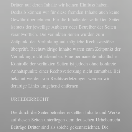
Dritter, auf deren Inhalte wir keinen Einfluss haben.
Deshalb können wir für diese fremden Inhalte auch keine
Gewähr übernehmen. Für die Inhalte der verlinkten Seiten
ist stets der jeweilige Anbieter oder Betreiber der Seiten
verantwortlich. Die verlinkten Seiten wurden zum
Zeitpunkt der Verlinkung auf mögliche Rechtsverstöße
überprüft. Rechtswidrige Inhalte waren zum Zeitpunkt der
Verlinkung nicht erkennbar. Eine permanente inhaltliche
Kontrolle der verlinkten Seiten ist jedoch ohne konkrete
Anhaltspunkte einer Rechtsverletzung nicht zumutbar. Bei
bekannt werden von Rechtsverletzungen werden wir
derartige Links umgehend entfernen.
URHEBERRECHT
Die durch die Seitenbetreiber erstellten Inhalte und Werke
auf diesen Seiten unterliegen dem deutschen Urheberrecht.
Beiträge Dritter sind als solche gekennzeichnet. Die