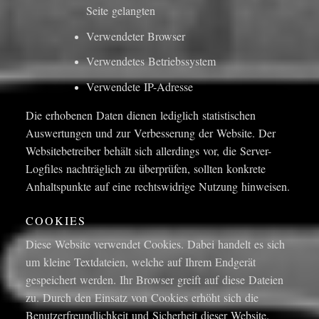
Seite gelangten
Verwendeter Browser
Verwendetes Betriebssystem
Verwendete IP-Adresse
Die erhobenen Daten dienen lediglich statistischen
Auswertungen und zur Verbesserung der Website. Der
Websitebetreiber behält sich allerdings vor, die Server-
Logfiles nachträglich zu überprüfen, sollten konkrete
Anhaltspunkte auf eine rechtswidrige Nutzung hinweisen.
COOKIES
Diese Website verwendet Cookies. Dabei handelt es sich
um kleine Textdateien, welche auf Ihrem Endgerät
gespeichert werden. Ihr Browser greift auf diese Dateien
zu. Durch den Einsatz von Cookies erhöht sich die
Benutzerfreundlichkeit und Sicherheit dieser Website.