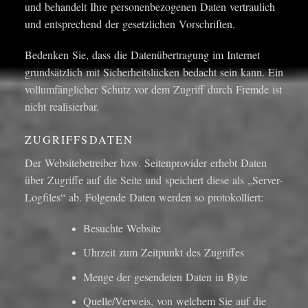
und behandelt Ihre personenbezogenen Daten vertraulich
und entsprechend der gesetzlichen Vorschriften.
Bedenken Sie, dass die Datenübertragung im Internet
grundsätzlich mit Sicherheitslücken bedacht sein kann. Ein
vollumfänglicher Schutz vor dem Zugriff durch Fremde ist
nicht realisierbar.
ZUGRIFFSDATEN
Der Websitebetreiber bzw. Seitenprovider erhebt Daten
über Zugriffe auf die Seite und speichert diese als „Server-
Logfiles“ ab. Folgende Daten werden so protokolliert:
Besuchte Website
Uhrzeit zum Zeitpunkt des Zugriffes
Menge der gesendeten Daten in Byte
Quelle/Verweis, von welchem Sie auf die