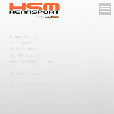
Thomas Hoemke
Am Obstgut 10
D-04425 Taucha
Tel: +49 34298 3740
mail: mail@bikes-bikes.de
USt-IdNr.: DE 223928393
HAFTUNG FÜR INHALTE
Die Inhalte unserer Seiten wurden mit größter Sorgfalt
erstellt. Für die Richtigkeit, Vollständigkeit und Aktualität
der Inhalte können wir jedoch keine Gewähr übernehmen.