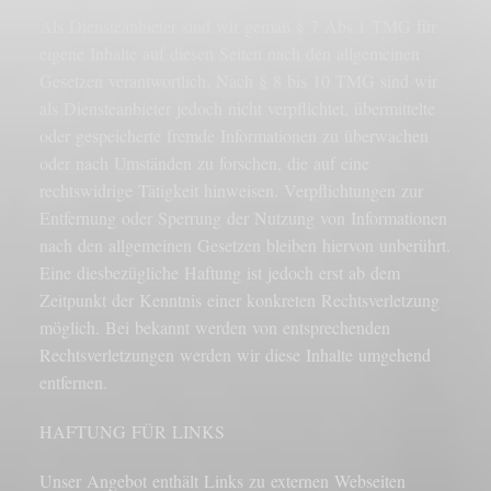
Als Diensteanbieter sind wir gemäß § 7 Abs.1 TMG für
eigene Inhalte auf diesen Seiten nach den allgemeinen
Gesetzen verantwortlich. Nach § 8 bis 10 TMG sind wir
als Diensteanbieter jedoch nicht verpflichtet, übermittelte
oder gespeicherte fremde Informationen zu überwachen
oder nach Umständen zu forschen, die auf eine
rechtswidrige Tätigkeit hinweisen. Verpflichtungen zur
Entfernung oder Sperrung der Nutzung von Informationen
nach den allgemeinen Gesetzen bleiben hiervon unberührt.
Eine diesbezügliche Haftung ist jedoch erst ab dem
Zeitpunkt der Kenntnis einer konkreten Rechtsverletzung
möglich. Bei bekannt werden von entsprechenden
Rechtsverletzungen werden wir diese Inhalte umgehend
entfernen.
HAFTUNG FÜR LINKS
Unser Angebot enthält Links zu externen Webseiten