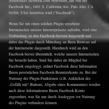
Netzwerkes facebook.com verwendet, das von der
Facebook Inc., 1601 S. California Ave, Palo Alto, CA
94304, USA betrieben wird (“Facebook”).
Wenn Sie mit einen solchen Plugin versehene
Internetseiten unserer Internetpräsenz aufrufen, wird eine
Verbindung zu den Facebook-Servern hergestellt und
dabei das Plugin durch Mitteilung an Ihren Browser auf
der Internetseite dargestellt. Hierdurch wird an den
Facebook-Server übermittelt, welche unserer Internetseiten
Sie besucht haben. Sind Sie dabei als Mitglied bei
Facebook eingeloggt, ordnet Facebook diese Information
Ihrem persönlichen Facebook-Benutzerkonto zu. Bei der
Nutzung der Plugin-Funktionen (z.B. Anklicken des
„Gefällt mir“-Buttons, Abgabe eines Kommentars) werden
auch diese Informationen Ihrem Facebook-Konto
zugeordnet, was Sie nur durch Ausloggen vor Nutzung
des Plugins verhindern können.