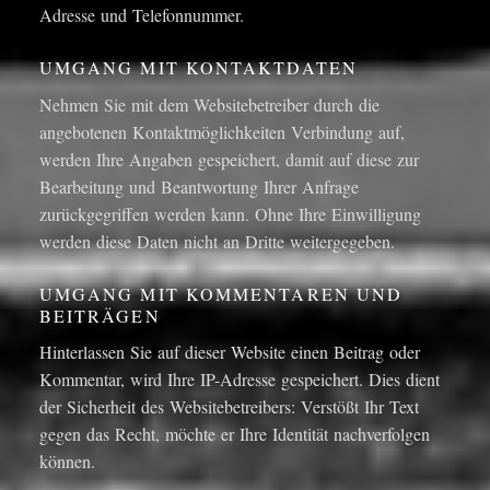
Adresse und Telefonnummer.
UMGANG MIT KONTAKTDATEN
Nehmen Sie mit dem Websitebetreiber durch die
angebotenen Kontaktmöglichkeiten Verbindung auf,
werden Ihre Angaben gespeichert, damit auf diese zur
Bearbeitung und Beantwortung Ihrer Anfrage
zurückgegriffen werden kann. Ohne Ihre Einwilligung
werden diese Daten nicht an Dritte weitergegeben.
UMGANG MIT KOMMENTAREN UND
BEITRÄGEN
Hinterlassen Sie auf dieser Website einen Beitrag oder
Kommentar, wird Ihre IP-Adresse gespeichert. Dies dient
der Sicherheit des Websitebetreibers: Verstößt Ihr Text
gegen das Recht, möchte er Ihre Identität nachverfolgen
können.