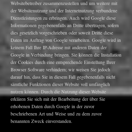
Websitebetreiber zusammenzustellen und um weitere mit
der Websitenutzung und der Internetnutzung verbundene
Dienstleistungen zu erbringen. Auch wird Google diese
Informationen gegebenenfalls an Dritte übertragen, sofern
dies gesetzlich vorgeschrieben oder soweit Dritte diese
Daten im Auftrag von Google verarbeiten. Google wird in
keinem Fall Ihre IP-Adresse mit anderen Daten der
Google in Verbindung bringen. Sie können die Installation
der Cookies durch eine entsprechende Einstellung Ihrer
Browser Software verhindern; wir weisen Sie jedoch
darauf hin, dass Sie in diesem Fall gegebenenfalls nicht
sämtliche Funktionen dieser Website voll umfänglich
nutzen können. Durch die Nutzung dieser Website
erklären Sie sich mit der Bearbeitung der über Sie
erhobenen Daten durch Google in der zuvor
beschriebenen Art und Weise und zu dem zuvor
benannten Zweck einverstanden.